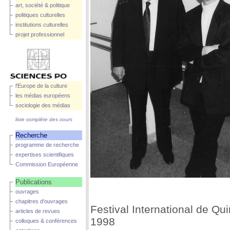
art, société & politique
politiques culturelles
institutions culturelles
projet professionnel
l'Europe de la culture
les médias européens
sociologie des médias
liste complète des cours
Recherche
programme de recherche
expertises scientifiques
Commission Européenne
Publications
ouvrages
chapitres d'ouvrages
Festival International de Qu
articles de revues
1998
colloques & conférences