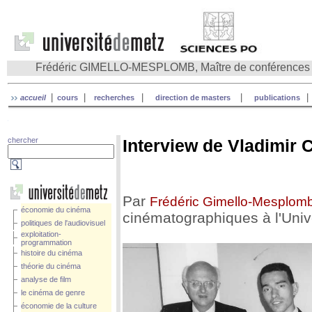
Frédéric GIMELLO-MESPLOMB, Maître de conférences
|
|
|
|
|
accueil
cours
recherches
direction de masters
publications
f
chercher
Interview de Vladimir
Par
Frédéric Gimello-Mesplom
économie du cinéma
cinématographiques à l'Univ
politiques de l'audiovisuel
exploitation-
programmation
histoire du cinéma
théorie du cinéma
analyse de film
le cinéma de genre
économie de la culture