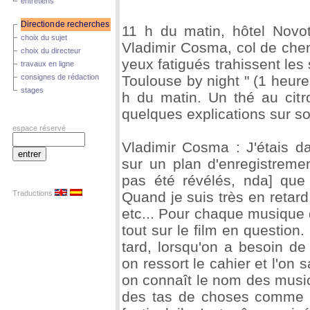
entretiens
Direction
de recherches
11 h du matin, hôtel Novo
choix du sujet
Vladimir Cosma, col de chem
choix du directeur
yeux fatigués trahissent les 
travaux en ligne
consignes de rédaction
Toulouse by night " (1 heure
stages
h du matin. Un thé au citro
quelques explications sur son
espace réservé
Vladimir Cosma : J'étais d
sur un plan d'enregistrement
ads1
pas été révélés, nda] que 
Traductions
Quand je suis très en retard,
etc... Pour chaque musique de
tout sur le film en question
tard, lorsqu'on a besoin d
on ressort le cahier et l'on
on connaît le nom des music
des tas de choses comme ç